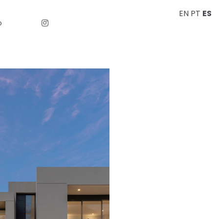
EN
PT
ES
o