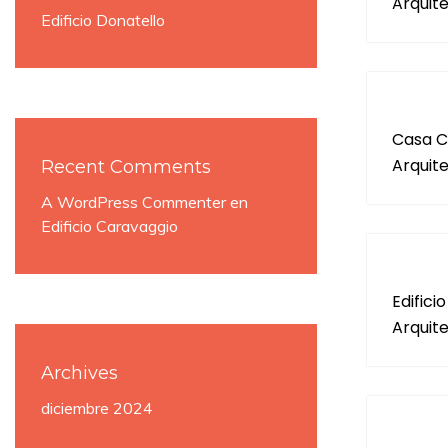
Arquit
Edificio Donatello
Casa C
Arquit
Recent Comments
A WordPress Commenter
en
Edificio Caravaggio
Edifici
Arquit
Archives
diciembre 2024