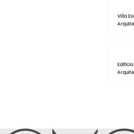
Villa 
Arquit
Edifici
Arquit