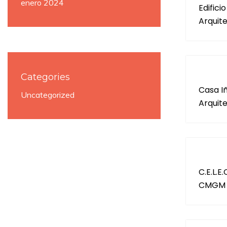
enero 2024
Edifici
Arquit
Categories
Casa I
Uncategorized
Arquit
C.E.L.
CMGM A